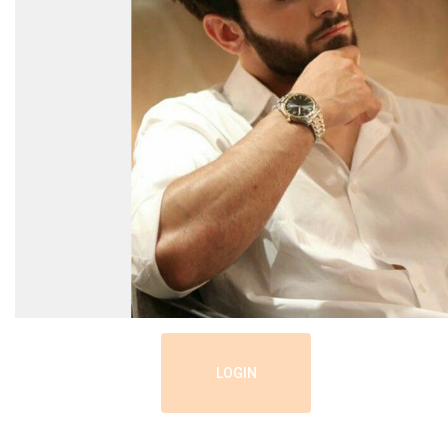
LOGIN