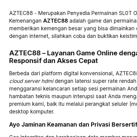
AZTEC88 - Merupakan Penyedia Permainan SL0T On
Kemenangan
AZTEC88
adalah game dan permaina
memberikan kemengan besar yang bisa dimainkan 
dengan internet, silahkan coba dan buktikan keist
AZTEC88 – Layanan Game Online deng
Responsif dan Akses Cepat
Berbeda dari platform digital konvensional, AZTEC
cloud server hdmi
dengan latensi super rate renda
menggaransi kelancaran setiap sesi permainan Anda
hambatan teknis maupun interupsi saat Anda mengak
premium kami, baik itu melalui perangkat seluler (
desktop komputer.
Ayo Jaminan Keamanan dan Privasi Bersertif