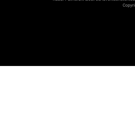
Copyr