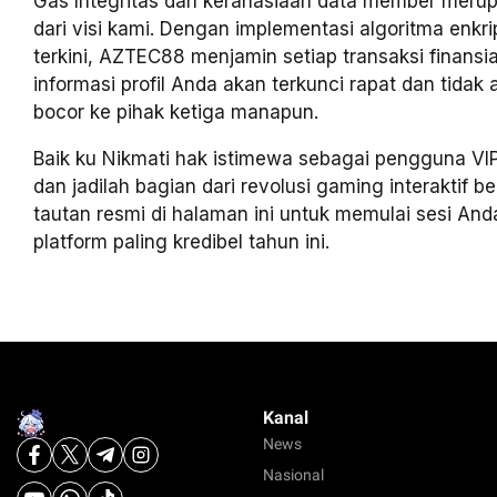
Gas Integritas dan kerahasiaan data member merup
dari visi kami. Dengan implementasi algoritma enkri
terkini, AZTEC88 menjamin setiap transaksi finans
informasi profil Anda akan terkunci rapat dan tidak
bocor ke pihak ketiga manapun.
Baik ku Nikmati hak istimewa sebagai pengguna VIP
dan jadilah bagian dari revolusi gaming interaktif b
tautan resmi di halaman ini untuk memulai sesi An
platform paling kredibel tahun ini.
Kanal
News
Nasional